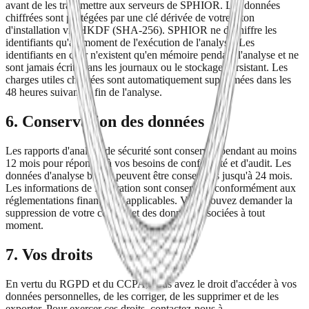
avant de les transmettre aux serveurs de SPHIOR. Les données
chiffrées sont protégées par une clé dérivée de votre jeton
d'installation via HKDF (SHA-256). SPHIOR ne déchiffre les
identifiants qu'au moment de l'exécution de l'analyse. Les
identifiants en clair n'existent qu'en mémoire pendant l'analyse et ne
sont jamais écrits dans les journaux ou le stockage persistant. Les
charges utiles chiffrées sont automatiquement supprimées dans les
48 heures suivant la fin de l'analyse.
6. Conservation des données
Les rapports d'analyse de sécurité sont conservés pendant au moins
12 mois pour répondre à vos besoins de conformité et d'audit. Les
données d'analyse brutes peuvent être conservées jusqu'à 24 mois.
Les informations de facturation sont conservées conformément aux
réglementations financières applicables. Vous pouvez demander la
suppression de votre compte et des données associées à tout
moment.
7. Vos droits
En vertu du RGPD et du CCPA, vous avez le droit d'accéder à vos
données personnelles, de les corriger, de les supprimer et de les
exporter. Pour exercer ces droits, contactez-nous à