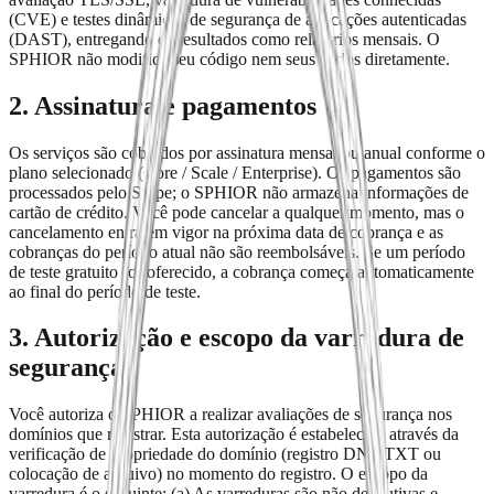
(CVE) e testes dinâmicos de segurança de aplicações autenticadas
(DAST), entregando os resultados como relatórios mensais. O
SPHIOR não modifica seu código nem seus dados diretamente.
2. Assinatura e pagamentos
Os serviços são cobrados por assinatura mensal ou anual conforme o
plano selecionado (Core / Scale / Enterprise). Os pagamentos são
processados pelo Stripe; o SPHIOR não armazena informações de
cartão de crédito. Você pode cancelar a qualquer momento, mas o
cancelamento entra em vigor na próxima data de cobrança e as
cobranças do período atual não são reembolsáveis. Se um período
de teste gratuito for oferecido, a cobrança começa automaticamente
ao final do período de teste.
3. Autorização e escopo da varredura de
segurança
Você autoriza o SPHIOR a realizar avaliações de segurança nos
domínios que registrar. Esta autorização é estabelecida através da
verificação de propriedade do domínio (registro DNS TXT ou
colocação de arquivo) no momento do registro. O escopo da
varredura é o seguinte: (a) As varreduras são não destrutivas e