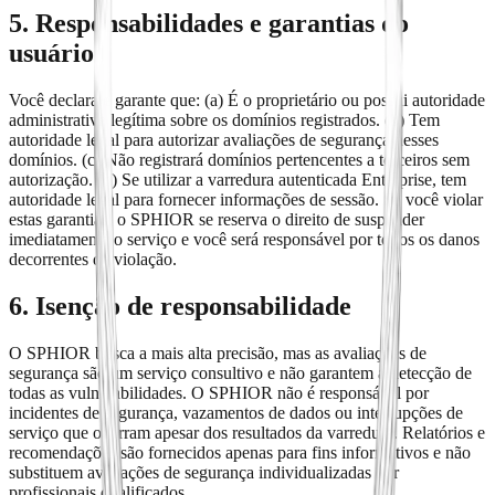
5. Responsabilidades e garantias do
usuário
Você declara e garante que: (a) É o proprietário ou possui autoridade
administrativa legítima sobre os domínios registrados. (b) Tem
autoridade legal para autorizar avaliações de segurança nesses
domínios. (c) Não registrará domínios pertencentes a terceiros sem
autorização. (d) Se utilizar a varredura autenticada Enterprise, tem
autoridade legal para fornecer informações de sessão. Se você violar
estas garantias, o SPHIOR se reserva o direito de suspender
imediatamente o serviço e você será responsável por todos os danos
decorrentes da violação.
6. Isenção de responsabilidade
O SPHIOR busca a mais alta precisão, mas as avaliações de
segurança são um serviço consultivo e não garantem a detecção de
todas as vulnerabilidades. O SPHIOR não é responsável por
incidentes de segurança, vazamentos de dados ou interrupções de
serviço que ocorram apesar dos resultados da varredura. Relatórios e
recomendações são fornecidos apenas para fins informativos e não
substituem avaliações de segurança individualizadas por
profissionais qualificados.