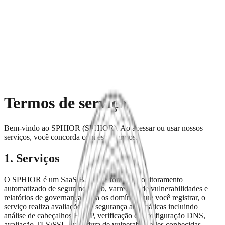
Produto
Preços
Agências
Começar
Termos de serviço
Bem-vindo ao SPHIOR (SPHIOR). Ao acessar ou usar nossos
serviços, você concorda com estes termos.
1. Serviços
O SPHIOR é um SaaS B2B que fornece monitoramento
automatizado de segurança web, varredura de vulnerabilidades e
relatórios de governança. Para os domínios que você registrar, o
serviço realiza avaliações de segurança automáticas incluindo
análise de cabeçalhos HTTP, verificação de configuração DNS,
avaliação TLS/SSL, varredura de vulnerabilidades conhecidas