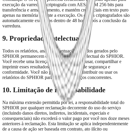
execução da varredura, criptografa com AES-GCM 256 bits para
transferência e armazenamento, e mantém credenciais em texto puro
apenas na memória durante a execução. Os dados criptografados são
automaticamente excluídos dentro de 48 horas após a conclusão da
varredura.
9. Propriedade intelectual
Todos os relatórios, análises, pontuações e dados gerados pelo
SPHIOR permanecem como propriedade intelectual do SPHIOR.
Você recebe uma licença não exclusiva para usar, compartilhar e
imprimir esses resultados para fins internos de segurança e
conformidade. Você não pode revender, redistribuir ou usar os
relatórios do SPHIOR para construir serviços concorrentes.
10. Limitação de responsabilidade
Na máxima extensão permitida por lei, a responsabilidade total do
SPHIOR por qualquer reclamação decorrente do uso do serviço
(incluindo danos diretos, indiretos, incidentais, especiais e
consequenciais) não excederá o valor pago por você nos doze meses
anteriores à reclamação. Esta limitação se aplica independentemente
de a causa de ação ser baseada em contrato, ato ilícito ou