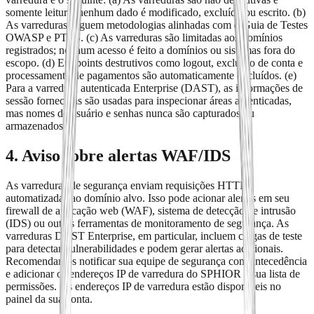
somente leitura; nenhum dado é modificado, excluído ou escrito. (b)
As varreduras seguem metodologias alinhadas com o Guia de Testes
OWASP e PTES. (c) As varreduras são limitadas aos domínios
registrados; nenhum acesso é feito a domínios ou sistemas fora do
escopo. (d) Endpoints destrutivos como logout, exclusão de conta e
processamento de pagamentos são automaticamente excluídos. (e)
Para a varredura autenticada Enterprise (DAST), as informações de
sessão fornecidas são usadas para inspecionar áreas autenticadas,
mas nomes de usuário e senhas nunca são capturados ou
armazenados.
4. Aviso sobre alertas WAF/IDS
As varreduras de segurança enviam requisições HTTP
automatizadas ao domínio alvo. Isso pode acionar alertas em seu
firewall de aplicação web (WAF), sistema de detecção de intrusão
(IDS) ou outras ferramentas de monitoramento de segurança. As
varreduras DAST Enterprise, em particular, incluem cargas de teste
para detectar vulnerabilidades e podem gerar alertas adicionais.
Recomendamos notificar sua equipe de segurança com antecedência
e adicionar os endereços IP de varredura do SPHIOR à sua lista de
permissões. Os endereços IP de varredura estão disponíveis no
painel da sua conta.