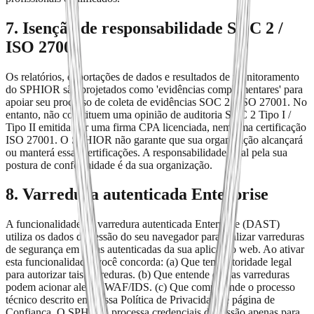
7. Isenção de responsabilidade SOC 2 /
ISO 27001
Os relatórios, exportações de dados e resultados de monitoramento
do SPHIOR são projetados como 'evidências complementares' para
apoiar seu processo de coleta de evidências SOC 2 / ISO 27001. No
entanto, não constituem uma opinião de auditoria SOC 2 Tipo I /
Tipo II emitida por uma firma CPA licenciada, nem uma certificação
ISO 27001. O SPHIOR não garante que sua organização alcançará
ou manterá essas certificações. A responsabilidade final pela sua
postura de conformidade é da sua organização.
8. Varredura autenticada Enterprise
A funcionalidade de varredura autenticada Enterprise (DAST)
utiliza os dados de sessão do seu navegador para realizar varreduras
de segurança em áreas autenticadas da sua aplicação web. Ao ativar
esta funcionalidade, você concorda: (a) Que tem autoridade legal
para autorizar tais varreduras. (b) Que entende que as varreduras
podem acionar alertas WAF/IDS. (c) Que compreende o processo
técnico descrito em nossa Política de Privacidade e página de
Confiança. O SPHIOR processa credenciais de sessão apenas para