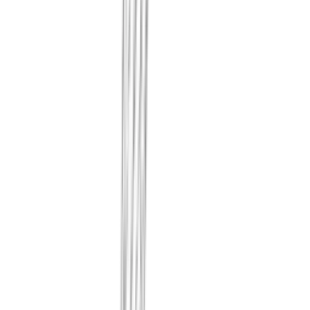
我们每月实际诊断您的网站与
错误，并附上严重程度与影响
都以事后无法改写的形式留存
我们以差异形式记录您的云与基
变化。内容本身仍留在您手中，只
为证据。