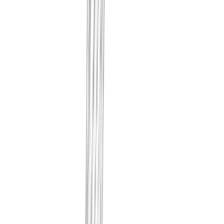
我们记录流量是否正确加密（T
证与登录入口的状态。您的内部身
围内。
我们记录您内部的 AI 与 AI 
时、作出何种判断。提示词与回