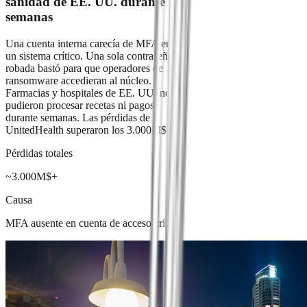
sanidad de EE. UU. durante
semanas
Una cuenta interna carecía de MFA en
un sistema crítico. Una sola contraseña
robada bastó para que operadores de
ransomware accedieran al núcleo.
Farmacias y hospitales de EE. UU. no
pudieron procesar recetas ni pagos
durante semanas. Las pérdidas de
UnitedHealth superaron los 3.000M$.
Pérdidas totales
~3.000M$+
Causa
MFA ausente en cuenta de acceso crítico