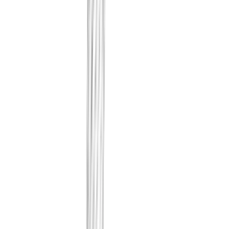
Registramos qué hicieron tu IA inte
modelo, cuándo y qué decisión. Los
permanecen contigo; solo el hecho
conserva como un registro inalterab
Incluso en áreas que SPHIOR no an