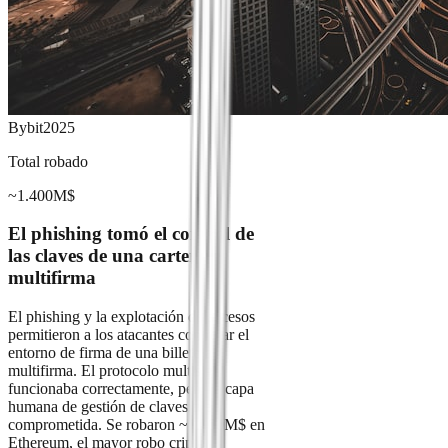
Bybit
2025
Total robado
~1.400M$
El phishing tomó el control de
las claves de una cartera
multifirma
El phishing y la explotación de accesos
permitieron a los atacantes controlar el
entorno de firma de una billetera
multifirma. El protocolo multisig
funcionaba correctamente, pero la capa
humana de gestión de claves fue
comprometida. Se robaron ~1.400M$ en
Ethereum, el mayor robo cripto